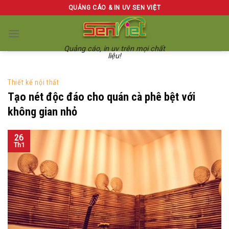
Skip
QUẢNG CÁO & IN UV SEN VIỆT
to
content
Quảng cáo, in uv trên mọi chất
liệu!
Thiết kế nội thất
Tạo nét độc đáo cho quán cà phê bệt với
không gian nhỏ
26
Th1